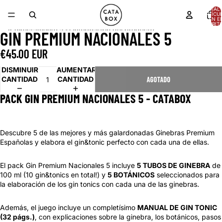
Ir directamente al contenido
TOTAL 
ARTÍCU
EN E
CARRITO
Ir directamente a la información del producto
GIN PREMIUM NACIONALES 5
ABRIR
ABRIR
ABRIR
IMAGEN
IMAGEN
IMAGEN
€45.00 EUR
A
A
A
PANTALLA
PANTALLA
PANTALLA
DISMINUIR
AUMENTAR
COMPLETA
COMPLETA
COMPLETA
CANTIDAD
CANTIDAD
AGOTADO
PACK GIN PREMIUM NACIONALES 5 - CATABOX
Descubre 5 de las mejores y más galardonadas Ginebras Premium
Españolas y elabora el gin&tonic perfecto con cada una de ellas.
El pack Gin Premium Nacionales 5 incluye
5 TUBOS DE GINEBRA
de
100 ml (10 gin&tonics en total!) y
5 BOTÁNICOS
seleccionados para
la elaboración de los gin tonics con cada una de las ginebras.
Además, el juego incluye un completísimo
MANUAL DE GIN TONIC
(32 págs.)
, con explicaciones sobre la ginebra, los botánicos, pasos